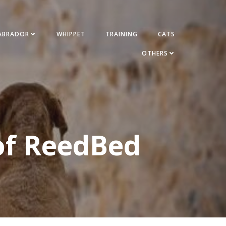
ABRADOR
WHIPPET
TRAINING
CATS
OTHERS
of ReedBed